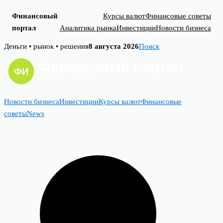
Финансовый
Курсы валют
Финансовые советы
портал
Аналитика рынка
Инвестиции
Новости бизнеса
Skip
Деньги • рынок • решения
8 августа 2026
Поиск
to
content
Новости бизнеса
Инвестиции
Курсы валют
Финансовые
советы
News