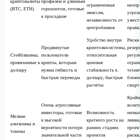
криптовалюты
профилем и длинным
ограниченная
неопр
(BTC, ETH)
горизонтом, готовые
эмиссия,
угроз
к просадкам
независимость от
ужест
центробанков
прави
Удобство внутри
Риски
Продвинутые
криптоэкосистемы,
резер
Стейблкоины,
пользователи
относительная
регул
привязанные к
крипты, которым
ценовая
огран
доллару
нужна гибкость и
стабильность к
техни
быстрые переводы
доллару, быстрые
блокч
расчёты
смарт
Крайн
Очень агрессивные
волат
инвесторы, готовые
Возможность
низка
Мелкие
к высокой
кратного роста на
ликви
альткоины и
вероятности потери
ранних стадиях
проек
токены
значительной части
проектов
риски