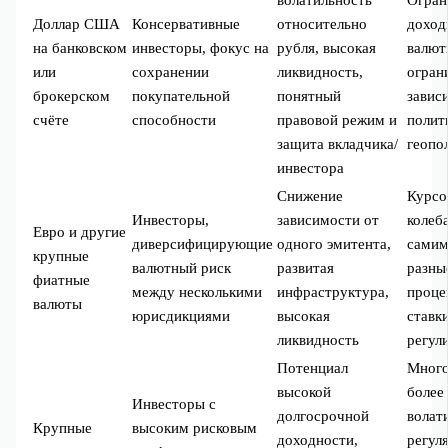
волатильность
Огран
Доллар США
Консервативные
относительно
доход
на банковском
инвесторы, фокус на
рубля, высокая
валют
или
сохранении
ликвидность,
огран
брокерском
покупательной
понятный
завис
счёте
способности
правовой режим и
полит
защита вкладчика/
геопо
инвестора
Снижение
Курсо
Инвесторы,
зависимости от
колеб
Евро и другие
диверсифицирующие
одного эмитента,
самим
крупные
валютный риск
развитая
разны
фиатные
между несколькими
инфраструктура,
проце
валюты
юрисдикциями
высокая
ставк
ликвидность
регул
Потенциал
Много
высокой
более
Инвесторы с
долгосрочной
волат
Крупные
высоким рисковым
доходности,
регул