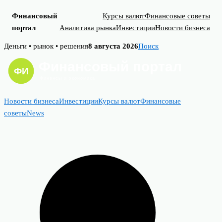
Финансовый
Курсы валют
Финансовые советы
портал
Аналитика рынка
Инвестиции
Новости бизнеса
Skip
Деньги • рынок • решения
8 августа 2026
Поиск
to
content
Новости бизнеса
Инвестиции
Курсы валют
Финансовые
советы
News