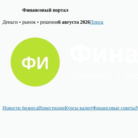
Финансовый портал
Skip
Деньги • рынок • решения
6 августа 2026
Поиск
to
content
Новости бизнеса
Инвестиции
Курсы валют
Финансовые советы