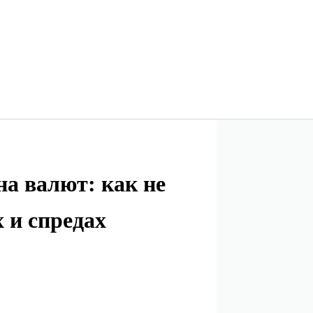
а валют: как не
 и спредах