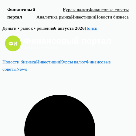
Финансовый
Курсы валют
Финансовые советы
портал
Аналитика рынка
Инвестиции
Новости бизнеса
Skip
Деньги • рынок • решения
6 августа 2026
Поиск
to
content
Новости бизнеса
Инвестиции
Курсы валют
Финансовые
советы
News