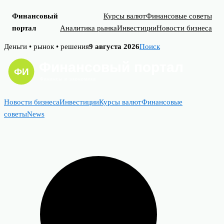
Финансовый
Курсы валют
Финансовые советы
портал
Аналитика рынка
Инвестиции
Новости бизнеса
Skip
Деньги • рынок • решения
9 августа 2026
Поиск
to
content
Новости бизнеса
Инвестиции
Курсы валют
Финансовые
советы
News