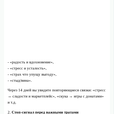
- «радость и вдохновение»,
- «стресс и усталость»,
- «страх что упущу выгоду»,
- «стыд/вина».
Через 14 дней вы увидите повторяющиеся связки: «стресс
→ сладости и маркетплейс», «скука → игры с донатами»
и т.д.
2.
Стоп-сигнал перед важными тратами