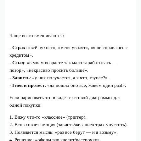
Чаще всего вмешиваются:
-
Страх
: «всё рухнет», «меня уволят», «я не справлюсь с
кредитом».
-
Стыд
: «в моём возрасте так мало зарабатывать —
позор», «некрасиво просить больше».
-
Зависть
: «у них получается, а я что, глупее?».
-
Гнев и протест
: «да пошло оно всё, живём один раз!».
Если нарисовать это в виде текстовой диаграммы для
одной покупки:
1. Вижу что-то «классное» (триггер).
2. Вспыхивает эмоция (зависть/желание/страх упустить).
3. Появляется мысль: «раз все берут — и я возьму».
4. Решение: «оформляю кредит/рассрочку».