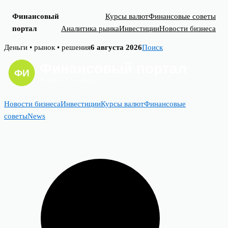
Финансовый
Курсы валют
Финансовые советы
портал
Аналитика рынка
Инвестиции
Новости бизнеса
Skip
Деньги • рынок • решения
6 августа 2026
Поиск
to
content
Новости бизнеса
Инвестиции
Курсы валют
Финансовые
советы
News