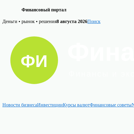
Финансовый портал
Skip
Деньги • рынок • решения
8 августа 2026
Поиск
to
content
Новости бизнеса
Инвестиции
Курсы валют
Финансовые советы