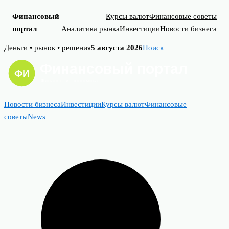
Финансовый
Курсы валют
Финансовые советы
портал
Аналитика рынка
Инвестиции
Новости бизнеса
Skip
Деньги • рынок • решения
5 августа 2026
Поиск
to
content
Новости бизнеса
Инвестиции
Курсы валют
Финансовые
советы
News