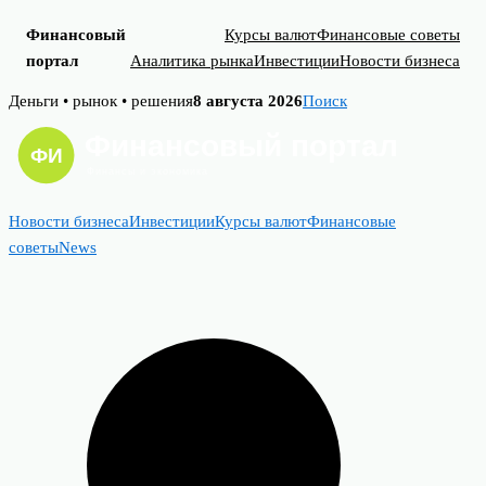
Финансовый
Курсы валют
Финансовые советы
портал
Аналитика рынка
Инвестиции
Новости бизнеса
Skip
Деньги • рынок • решения
8 августа 2026
Поиск
to
content
Новости бизнеса
Инвестиции
Курсы валют
Финансовые
советы
News