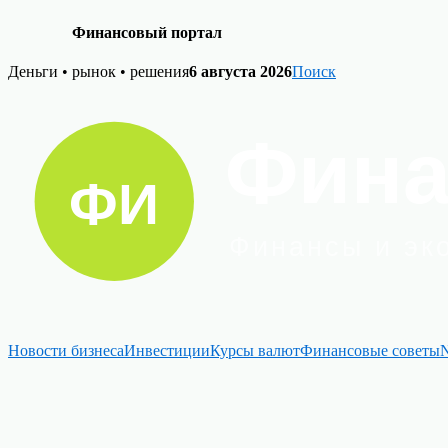
Финансовый портал
Skip
Деньги • рынок • решения
6 августа 2026
Поиск
to
content
Новости бизнеса
Инвестиции
Курсы валют
Финансовые советы