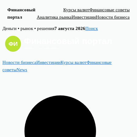
Финансовый
Курсы валют
Финансовые советы
портал
Аналитика рынка
Инвестиции
Новости бизнеса
Skip
Деньги • рынок • решения
7 августа 2026
Поиск
to
content
Новости бизнеса
Инвестиции
Курсы валют
Финансовые
советы
News