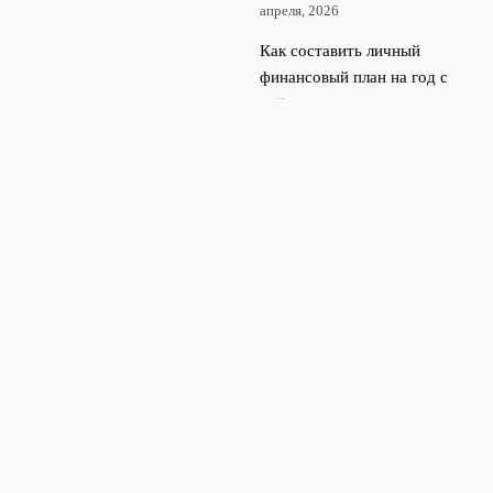
апреля, 2026
Как составить личный
финансовый план на год с
учётом валютных рисков
21 апреля, 2026
© 2026 Финансовый портал
Финансы и экономика
News
Аналитика рынка
Инвестиции
Курсы валют
Новости бизнеса
Финансовые советы