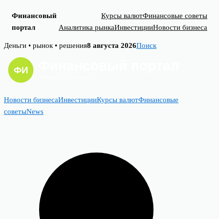
Финансовый
Курсы валют
Финансовые советы
портал
Аналитика рынка
Инвестиции
Новости бизнеса
Skip
Деньги • рынок • решения
8 августа 2026
Поиск
to
content
Новости бизнеса
Инвестиции
Курсы валют
Финансовые
советы
News